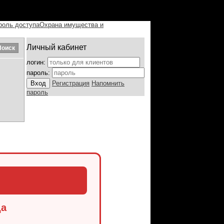
роль доступа
Охрана имущества и
Личный кабинет
логин:
пароль:
Регистрация
Напомнить
пароль
да