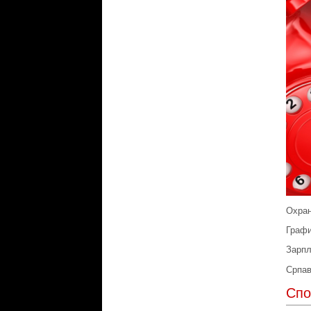
Охран
Графи
Зарпл
Српав
Спо