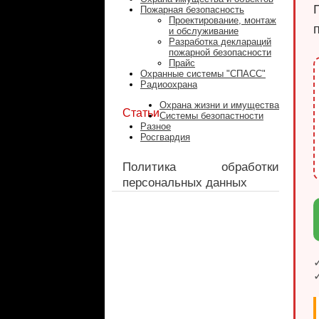
Пожарная безопасность
Проектирование, монтаж
и обслуживание
Разработка деклараций
пожарной безопасности
Прайс
Охранные системы "СПАСС"
Радиоохрана
Охрана жизни и имущества
Статьи
Системы безопастности
Разное
Росгвардия
Политика обработки
персональных данных