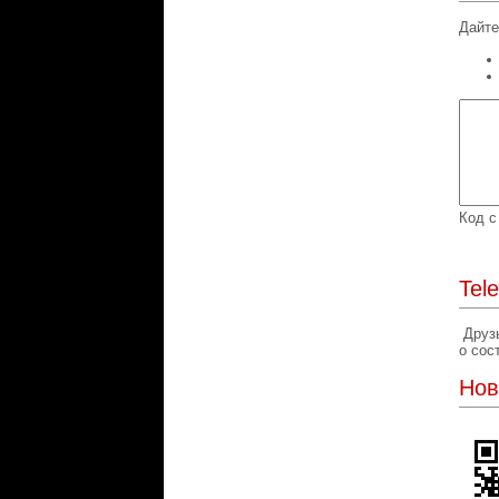
Дайте
Код с
Tel
Друзь
о сос
Нов