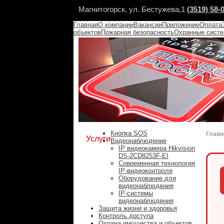
Магнитогорск, ул. Бестужева,1
(3519) 58-
Главная
О компании
Вакансии
Приложение
Оплата
объектов
Пожарная безопасность
Охранные сист
Кнопка SOS
Главн
Услуги
Видеонаблюдение
IP видеокамера Hikvision
DS-2CD8253F-EI
Современная технология
IP-видеоконтроля
Оборудование для
видеонаблюдения
IP-системы
видеонаблюдения
Защита жизни и здоровья
Контроль доступа
Охрана имущества и объектов