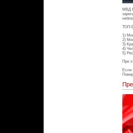
МВД Р
зарег
небла
ТОП-5
1) Мо
2) Мо
3) Кр
4) Че
5) Ре
При э
Если 
Повер
Пре