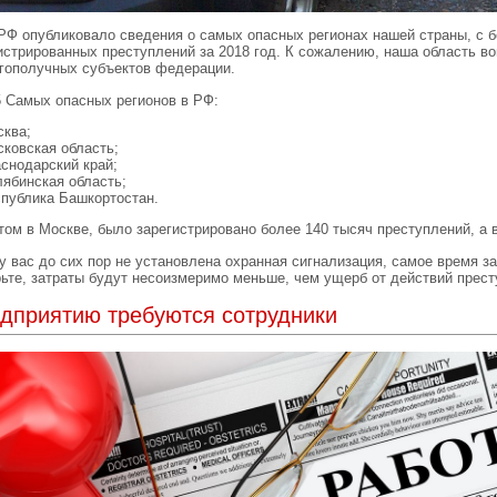
Ф опубликовало сведения о самых опасных регионах нашей страны, с 
истрированных преступлений за 2018 год. К сожалению, наша область в
гополучных субъектов федерации.
 Самых опасных регионов в РФ:
сква;
сковская область;
аснодарский край;
лябинская область;
спублика Башкортостан.
том в Москве, было зарегистрировано более 140 тысяч преступлений, а 
у вас до сих пор не установлена охранная сигнализация, самое время з
ьте, затраты будут несоизмеримо меньше, чем ущерб от действий прест
дприятию требуются сотрудники