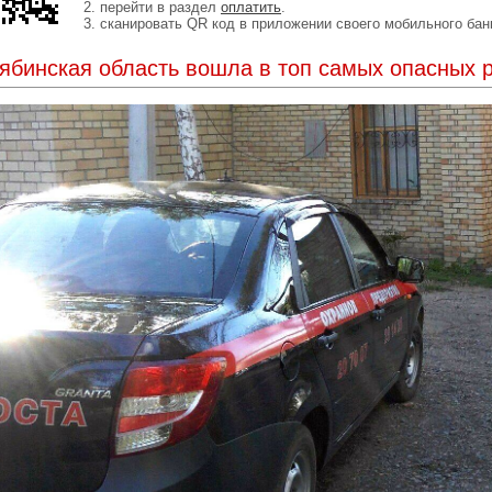
2. перейти в раздел
оплатить
.
3. сканировать QR код в приложении своего мобильного бан
ябинская область вошла в топ самых опасных 