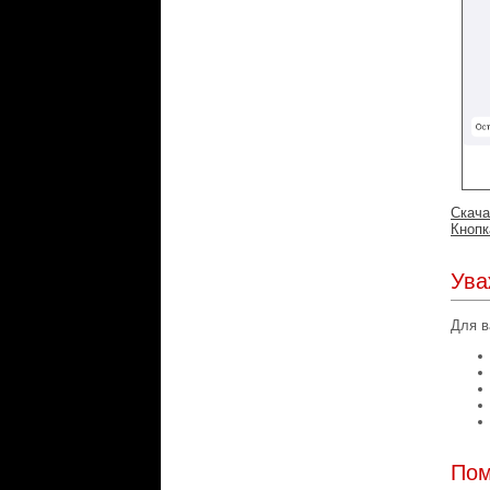
Скача
Кнопк
Ува
Для в
Пом