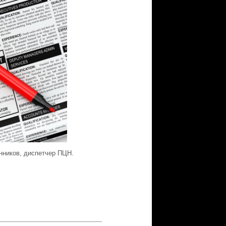
нников, диспетчер ПЦН.