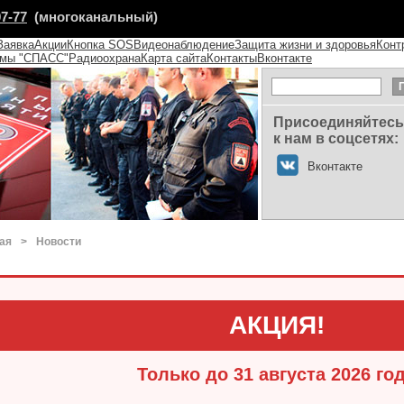
07-77
(многоканальный)
Заявка
Акции
Кнопка SOS
Видеонаблюдение
Защита жизни и здоровья
Конт
емы "СПАСС"
Радиоохрана
Карта сайта
Контакты
Вконтакте
Присоединяйтесь
к нам в соцсетях:
Вконтакте
ая
>
Новости
АКЦИЯ!
Только до 31 августа 2026 го