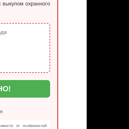
с выкупом охранного
ода
НО!
ия
симости от особенностей