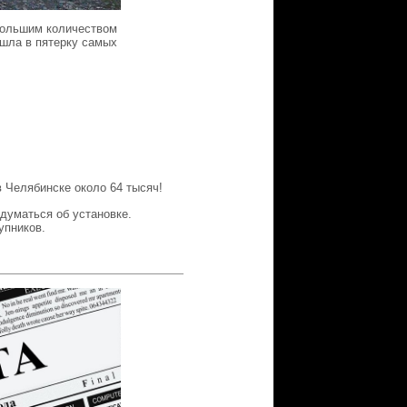
большим количеством
ошла в пятерку самых
в Челябинске около 64 тысяч!
адуматься об установке.
упников.