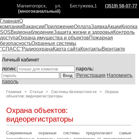
Магнитогорск, ул. Бестужева,1
(3519) 58-07-77
(многоканальный)
Главная
О
компании
Вакансии
Приложение
Оплата
Заявка
Акции
Кнопка
SOS
Видеонаблюдение
Защита жизни и здоровья
Контроль
доступа
Охрана имущества и объектов
Пожарная
безопасность
Охранные системы
"СПАСС"
Радиоохрана
Карта сайта
Контакты
Вконтакте
Личный кабинет
логин:
пароль:
Регистрация
Напомнить
пароль
Главная
>
Статьи
>
Системы безопастности
>
Охрана
объектов: видеорегистраторы
Охрана объектов:
видеорегистраторы
Современные охранные системы предполагают самые
разнообразные варианты защиты территории от проникновения