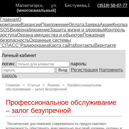
Магнитогорск, ул. Бестужева,1
(3519) 58-07-77
(многоканальный)
Главная
О
компании
Вакансии
Приложение
Оплата
Заявка
Акции
Кнопка
SOS
Видеонаблюдение
Защита жизни и здоровья
Контроль
доступа
Охрана имущества и объектов
Пожарная
безопасность
Охранные системы
"СПАСС"
Радиоохрана
Карта сайта
Контакты
Вконтакте
Личный кабинет
логин:
пароль:
Регистрация
Напомнить
пароль
Главная
>
Статьи
>
Разное
>
Профессиональное
обслуживание – залог безупречной
Профессиональное обслуживание
– залог безупречной
Технические достижения современности предоставляют
возможность обеспечить максимально высокий уровень охраны и