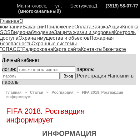
Магнитогорск, ул. Бестужева,1
(3519) 58-07-77
(многоканальный)
Главная
О
компании
Вакансии
Приложение
Оплата
Заявка
Акции
Кнопка
SOS
Видеонаблюдение
Защита жизни и здоровья
Контроль
доступа
Охрана имущества и объектов
Пожарная
безопасность
Охранные системы
"СПАСС"
Радиоохрана
Карта сайта
Контакты
Вконтакте
Личный кабинет
логин:
пароль:
Регистрация
Напомнить
пароль
Главная
>
Статьи
>
Росгвардия
>
FIFA 2018. Росгвардия
информирует
FIFA 2018. Росгвардия
информирует
ИНФОРМАЦИЯ