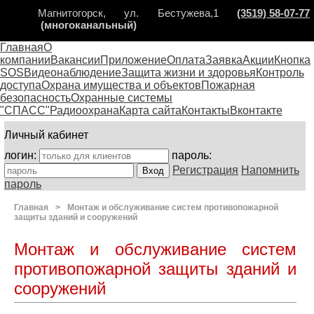
Магнитогорск, ул. Бестужева,1
(3519) 58-07-77
(многоканальный)
Главная
О
компании
Вакансии
Приложение
Оплата
Заявка
Акции
Кнопка
SOS
Видеонаблюдение
Защита жизни и здоровья
Контроль
доступа
Охрана имущества и объектов
Пожарная
безопасность
Охранные системы
"СПАСС"
Радиоохрана
Карта сайта
Контакты
Вконтакте
Личный кабинет
логин:
пароль:
Регистрация
Напомнить
пароль
Главная
>
Монтаж и обслуживание систем противопожарной
защиты зданий и сооружений
Монтаж и обслуживание систем
противопожарной защиты зданий и
сооружений