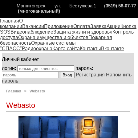
Магнитогорск, ул. Бестужева,1
(3519) 58-07-77
(многоканальный)
Главная
О
компании
Вакансии
Приложение
Оплата
Заявка
Акции
Кнопка
SOS
Видеонаблюдение
Защита жизни и здоровья
Контроль
доступа
Охрана имущества и объектов
Пожарная
безопасность
Охранные системы
"СПАСС"
Радиоохрана
Карта сайта
Контакты
Вконтакте
Личный кабинет
логин:
пароль:
Регистрация
Напомнить
пароль
Главная
>
Webasto
Webasto