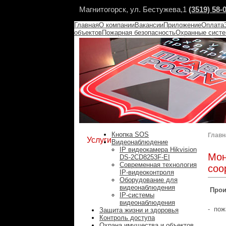
Магнитогорск, ул. Бестужева,1
(3519) 58-
Главная
О компании
Вакансии
Приложение
Оплата
объектов
Пожарная безопасность
Охранные сист
Кнопка SOS
Главн
Услуги
Видеонаблюдение
IP видеокамера Hikvision
Мон
DS-2CD8253F-EI
Современная технология
соо
IP-видеоконтроля
Оборудование для
видеонаблюдения
Прои
IP-системы
видеонаблюдения
- пож
Защита жизни и здоровья
Контроль доступа
Охрана имущества и объектов