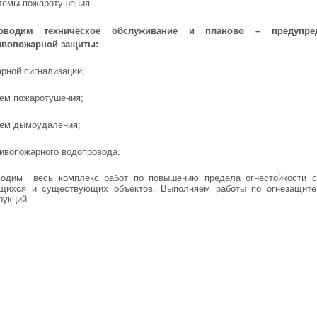
темы пожаротушения.
оводим техническое обслуживание и планово – предупре
ивопожарной защиты:
арной сигнализации;
тем пожаротушения;
тем дымоудаления;
тивопожарного водопровода.
одим весь комплекс работ по повышению предела огнестойкости ст
ящихся и существующих объектов. Выполняем работы по огнезащит
рукций.