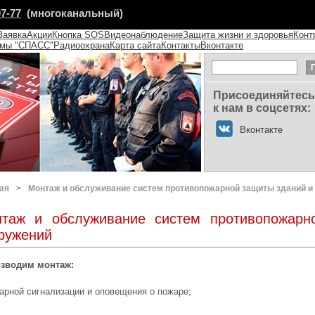
07-77
(многоканальный)
Заявка
Акции
Кнопка SOS
Видеонаблюдение
Защита жизни и здоровья
Конт
емы "СПАСС"
Радиоохрана
Карта сайта
Контакты
Вконтакте
Присоединяйтесь
к нам в соцсетях:
Вконтакте
ая
>
Монтаж и обслуживание систем противопожарной защиты зданий и
таж и обслуживание систем противопожарн
ружений
зводим монтаж:
арной сигнализации и оповещения о пожаре;