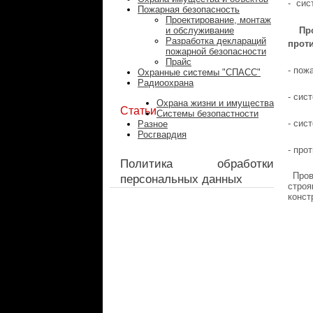
- сис
Пожарная безопасность
Проектирование, монтаж
Пр
и обслуживание
Разработка деклараций
прот
пожарной безопасности
Прайс
- пож
Охранные системы "СПАСС"
Радиоохрана
- сис
Охрана жизни и имущества
Статьи
Системы безопастности
- сис
Разное
Росгвардия
- про
Политика обработки
Пров
персональных данных
стро
конст