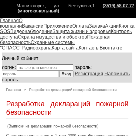
Магнитогорск, ул. Бестужева,1
(3519) 58-07-77
(многоканальный)
Главная
О
компании
Вакансии
Приложение
Оплата
Заявка
Акции
Кнопка
SOS
Видеонаблюдение
Защита жизни и здоровья
Контроль
доступа
Охрана имущества и объектов
Пожарная
безопасность
Охранные системы
"СПАСС"
Радиоохрана
Карта сайта
Контакты
Вконтакте
Личный кабинет
логин:
пароль:
Регистрация
Напомнить
пароль
Главная
>
Разработка деклараций пожарной безопасности
Разработка деклараций пожарной
безопасности
(Выписки из декларации пожарной безопасности)
С вступлением в силу с 1 мая 2009 года Федерального закона